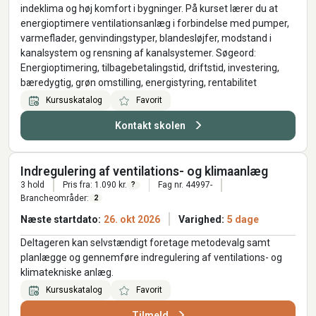
indeklima og høj komfort i bygninger. På kurset lærer du at
energioptimere ventilationsanlæg i forbindelse med pumper,
varmeflader, genvindingstyper, blandesløjfer, modstand i
kanalsystem og rensning af kanalsystemer. Søgeord:
Energioptimering, tilbagebetalingstid, driftstid, investering,
bæredygtig, grøn omstilling, energistyring, rentabilitet
Kursuskatalog
Favorit
Kontakt skolen
Indregulering af ventilations- og klimaanlæg
3 hold
Pris fra: 1.090 kr.
Fag nr. 44997-
?
Brancheområder:
2
Næste startdato:
26. okt 2026
Varighed:
5 dage
Deltageren kan selvstændigt foretage metodevalg samt
planlægge og gennemføre indregulering af ventilations- og
klimatekniske anlæg.
Kursuskatalog
Favorit
Tilmeld