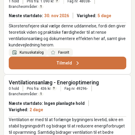
1 hold
Pris fra: 1.090 kr.
Fag nr. 48038-
?
Brancheområder:
1
Næste startdato:
30. nov 2026
Varighed:
5 dage
Skorstensfejere skal vælge denne uddannelse, fordi den giver
teoretisk viden og praktiske færdigheder til at rense
ventilationsanlæg og dokumentere effekten her af, samt give
kundevejledning herom.
Kursuskatalog
Favorit
Tilmeld
Ventilationsanlæg - Energioptimering
0 hold
Pris fra: 436 kr.
Fag nr. 49296-
?
Brancheområder:
1
Næste startdato: Ingen planlagte hold
Varighed:
2 dage
Ventilation er med til at forlænge bygningers levetid, sikre en
stabil bygningsdrift og bidrage til at reducere energiforbruget
til opvarmning. Samtidig bidrager ventilation til et bedre