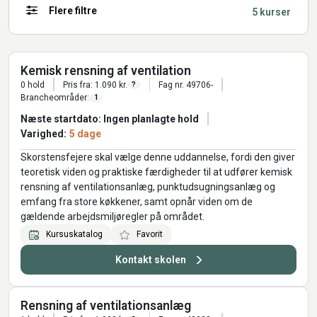
Flere filtre
5 kurser
Kemisk rensning af ventilation
0 hold
Pris fra: 1.090 kr.
Fag nr. 49706-
?
Brancheområder:
1
Næste startdato: Ingen planlagte hold
Varighed:
5 dage
Skorstensfejere skal vælge denne uddannelse, fordi den giver
teoretisk viden og praktiske færdigheder til at udfører kemisk
rensning af ventilationsanlæg, punktudsugningsanlæg og
emfang fra store køkkener, samt opnår viden om de
gældende arbejdsmiljøregler på området.
Kursuskatalog
Favorit
Kontakt skolen
Rensning af ventilationsanlæg