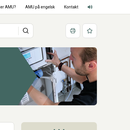
ter AMU?
AMU på engelsk
Kontakt
Adgang for alle lyd
Søg
Print
Favoritter