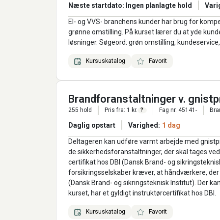
Næste startdato: Ingen planlagte hold
Vari
El- og VVS- branchens kunder har brug for kompe
grønne omstilling. På kurset lærer du at yde kun
løsninger. Søgeord: grøn omstilling, kundeservice
Kursuskatalog
Favorit
Brandforanstaltninger v. gnist
255 hold
Pris fra: 1 kr.
Fag nr. 45141-
Bra
?
Daglig opstart
Varighed:
1 dag
Deltageren kan udføre varmt arbejde med gnistp
de sikkerhedsforanstaltninger, der skal tages ve
certifikat hos DBI (Dansk Brand- og sikringsteknisk 
forsikringsselskaber kræver, at håndværkere, der 
(Dansk Brand- og sikringsteknisk Institut). Der k
kurset, har et gyldigt instruktørcertifikat hos DBI.
Kursuskatalog
Favorit