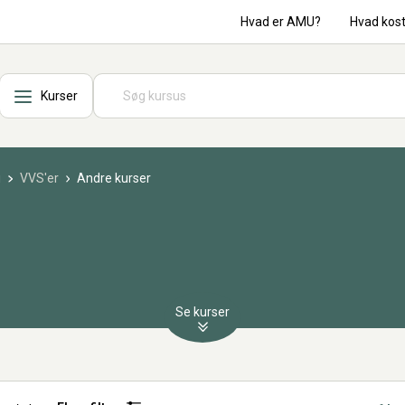
Hvad er AMU?
Hvad kos
Kurser
i
VVS'er
Andre kurser
Se kurser