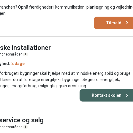
vs-branchen? Opnå færdigheder i kommunikation, planlægning og vejlednin
gen.
Tilmeld
ske installationer
ncheområder:
1
ghed:
2 dage
giforbruget i bygninger skal hjælpe med at mindske energispild og bruge
t lærer du at foretage energitjek i bygninger. Søgeord: energitjek,
ger, energiforbrug, miljørigtig, grøn omstilling
Kontakt skolen
service og salg
ncheområder:
1