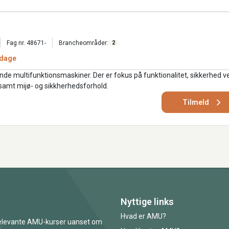
Fag nr. 48671-
Brancheområder:
2
 dage
nde multifunktionsmaskiner. Der er fokus på funktionalitet, sikkerhed v
 samt mijø- og sikkherhedsforhold.
Tilmeld
Nyttige links
Hvad er AMU?
 relevante AMU-kurser uanset om