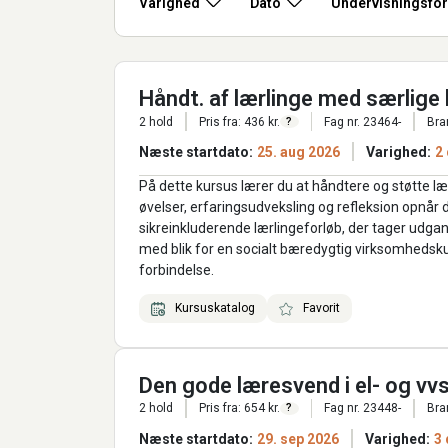
Varighed
Dato
Undervisningsfo
Håndt. af lærlinge med særlige 
2 hold
Pris fra: 436 kr.
Fag nr. 23464-
Bra
?
Næste startdato:
25. aug 2026
Varighed:
2
På dette kursus lærer du at håndtere og støtte l
øvelser, erfaringsudveksling og refleksion opnår 
sikreinkluderende lærlingeforløb, der tager udga
med blik for en socialt bæredygtig virksomhedskul
forbindelse.
Kursuskatalog
Favorit
Den gode læresvend i el- og vv
2 hold
Pris fra: 654 kr.
Fag nr. 23448-
Bra
?
Næste startdato:
29. sep 2026
Varighed:
3