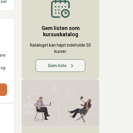
rser
Gem listen som
kursuskatalog
Kataloget kan højst indeholde 50
kurser.
ære
Gem liste
 og