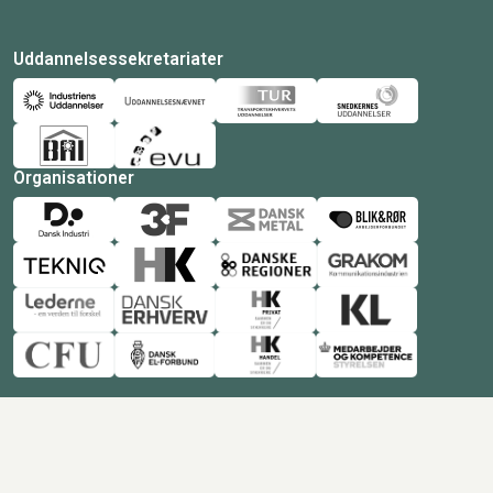
Uddannelsessekretariater
Organisationer
© Copyright 2026 Amukurs |
Powered by: MCB