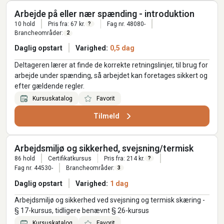
Arbejde på eller nær spænding - introduktion
10 hold
Pris fra: 67 kr.
Fag nr. 48080-
?
Brancheområder:
2
Daglig opstart
Varighed:
0,5 dag
Deltageren lærer at finde de korrekte retningslinjer, til brug for
arbejde under spænding, så arbejdet kan foretages sikkert og
efter gældende regler.
Kursuskatalog
Favorit
Tilmeld
Arbejdsmiljø og sikkerhed, svejsning/termisk
86 hold
Certifikatkursus
Pris fra: 214 kr.
?
Fag nr. 44530-
Brancheområder:
3
Daglig opstart
Varighed:
1 dag
Arbejdsmiljø og sikkerhed ved svejsning og termisk skæring -
§ 17-kursus, tidligere benævnt § 26-kursus
Kursuskatalog
Favorit