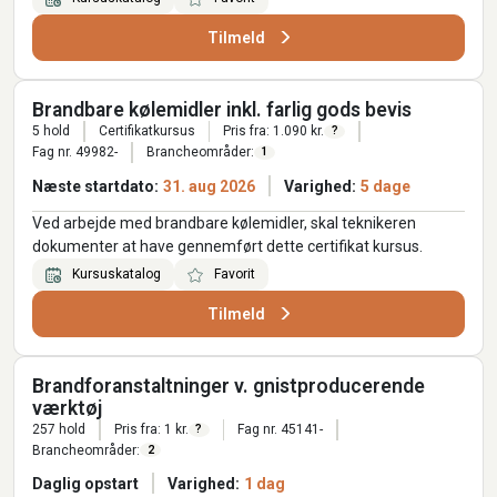
Tilmeld
Brandbare kølemidler inkl. farlig gods bevis
5 hold
Certifikatkursus
Pris fra: 1.090 kr.
?
Fag nr. 49982-
Brancheområder:
1
Næste startdato:
31. aug 2026
Varighed:
5 dage
Ved arbejde med brandbare kølemidler, skal teknikeren
dokumenter at have gennemført dette certifikat kursus.
Kursuskatalog
Favorit
Tilmeld
Brandforanstaltninger v. gnistproducerende
værktøj
257 hold
Pris fra: 1 kr.
Fag nr. 45141-
?
Brancheområder:
2
Daglig opstart
Varighed:
1 dag