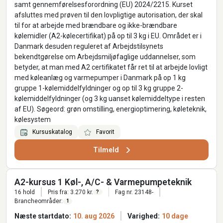
samt gennemførelsesforordning (EU) 2024/2215. Kurset
afsluttes med prøven til den lovpligtige autorisation, der skal
til for at arbejde med brændbare og ikke-brændbare
kølemidler (A2-kølecertifikat) på op til 3 kg i EU. Området er i
Danmark desuden reguleret af Arbejdstilsynets
bekendtgørelse om Arbejdsmiljøfaglige uddannelser, som
betyder, at man med A2 certifikatet får ret til at arbejde lovligt
med køleanlæg og varmepumper i Danmark på op 1 kg
gruppe 1-kølemiddelfyldninger og op til 3 kg gruppe 2-
kølemiddelfyldninger (og 3 kg uanset kølemiddeltype i resten
af EU). Søgeord: grøn omstilling, energioptimering, køleteknik,
kølesystem
Kursuskatalog
Favorit
Tilmeld
A2-kursus 1 Køl-, A/C- & Varmepumpeteknik
16 hold
Pris fra: 3.270 kr.
Fag nr. 23148-
?
Brancheområder:
1
Næste startdato:
10. aug 2026
Varighed:
10 dage