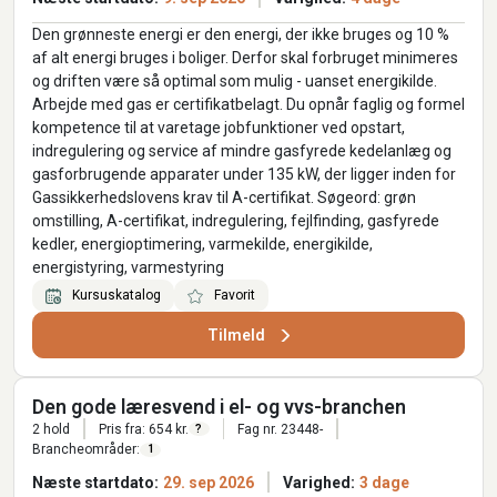
Den grønneste energi er den energi, der ikke bruges og 10 %
af alt energi bruges i boliger. Derfor skal forbruget minimeres
og driften være så optimal som mulig - uanset energikilde.
Arbejde med gas er certifikatbelagt. Du opnår faglig og formel
kompetence til at varetage jobfunktioner ved opstart,
indregulering og service af mindre gasfyrede kedelanlæg og
gasforbrugende apparater under 135 kW, der ligger inden for
Gassikkerhedslovens krav til A-certifikat. Søgeord: grøn
omstilling, A-certifikat, indregulering, fejlfinding, gasfyrede
kedler, energioptimering, varmekilde, energikilde,
energistyring, varmestyring
Kursuskatalog
Favorit
Tilmeld
Den gode læresvend i el- og vvs-branchen
2 hold
Pris fra: 654 kr.
Fag nr. 23448-
?
Brancheområder:
1
Næste startdato:
29. sep 2026
Varighed:
3 dage