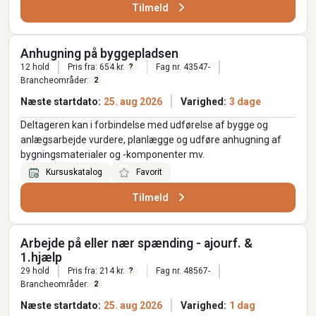
Tilmeld
Anhugning på byggepladsen
12 hold
Pris fra: 654 kr.
Fag nr. 43547-
?
Brancheområder:
2
Næste startdato:
25. aug 2026
Varighed:
3 dage
Deltageren kan i forbindelse med udførelse af bygge og
anlægsarbejde vurdere, planlægge og udføre anhugning af
bygningsmaterialer og -komponenter mv.
Kursuskatalog
Favorit
Tilmeld
Arbejde på eller nær spænding - ajourf. &
1.hjælp
29 hold
Pris fra: 214 kr.
Fag nr. 48567-
?
Brancheområder:
2
Næste startdato:
25. aug 2026
Varighed:
1 dag