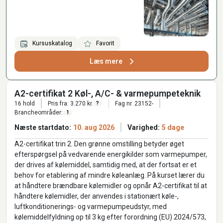
Kursuskatalog
Favorit
Læs mere
A2-certifikat 2 Køl-, A/C- & varmepumpeteknik
16 hold
Pris fra: 3.270 kr.
Fag nr. 23152-
?
Brancheområder:
1
Næste startdato:
10. aug 2026
Varighed:
5 dage
A2-certifikat trin 2. Den grønne omstilling betyder øget
efterspørgsel på vedvarende energikilder som varmepumper,
der drives af kølemiddel, samtidig med, at der fortsat er et
behov for etablering af mindre køleanlæg. På kurset lærer du
at håndtere brændbare kølemidler og opnår A2-certifikat til at
håndtere kølemidler, der anvendes i stationært køle-,
luftkonditionerings- og varmepumpeudstyr, med
kølemiddelfyldning op til 3 kg efter forordning (EU) 2024/573,