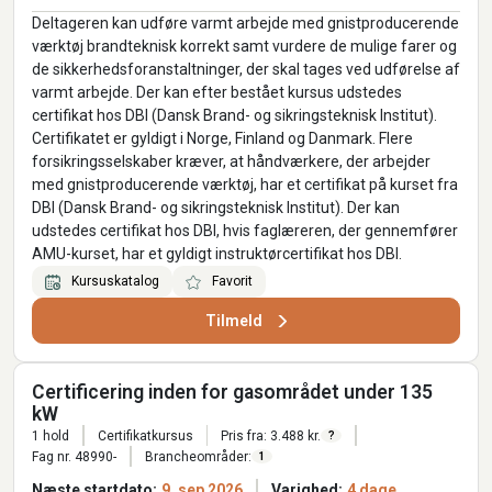
Deltageren kan udføre varmt arbejde med gnistproducerende
værktøj brandteknisk korrekt samt vurdere de mulige farer og
de sikkerhedsforanstaltninger, der skal tages ved udførelse af
varmt arbejde. Der kan efter bestået kursus udstedes
certifikat hos DBI (Dansk Brand- og sikringsteknisk Institut).
Certifikatet er gyldigt i Norge, Finland og Danmark. Flere
forsikringsselskaber kræver, at håndværkere, der arbejder
med gnistproducerende værktøj, har et certifikat på kurset fra
DBI (Dansk Brand- og sikringsteknisk Institut). Der kan
udstedes certifikat hos DBI, hvis faglæreren, der gennemfører
AMU-kurset, har et gyldigt instruktørcertifikat hos DBI.
Kursuskatalog
Favorit
Tilmeld
Certificering inden for gasområdet under 135
kW
1 hold
Certifikatkursus
Pris fra: 3.488 kr.
?
Fag nr. 48990-
Brancheområder:
1
Næste startdato:
9. sep 2026
Varighed:
4 dage