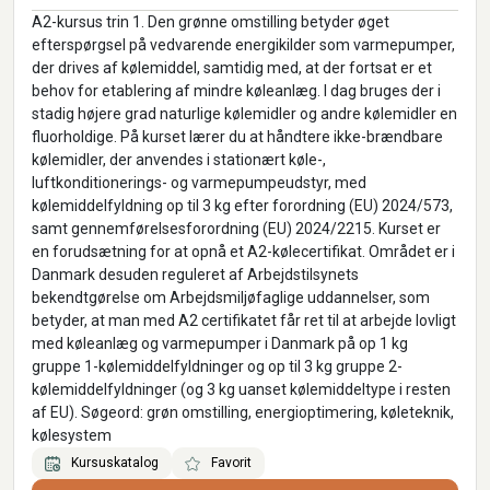
A2-kursus trin 1. Den grønne omstilling betyder øget
efterspørgsel på vedvarende energikilder som varmepumper,
der drives af kølemiddel, samtidig med, at der fortsat er et
behov for etablering af mindre køleanlæg. I dag bruges der i
stadig højere grad naturlige kølemidler og andre kølemidler en
fluorholdige. På kurset lærer du at håndtere ikke-brændbare
kølemidler, der anvendes i stationært køle-,
luftkonditionerings- og varmepumpeudstyr, med
kølemiddelfyldning op til 3 kg efter forordning (EU) 2024/573,
samt gennemførelsesforordning (EU) 2024/2215. Kurset er
en forudsætning for at opnå et A2-kølecertifikat. Området er i
Danmark desuden reguleret af Arbejdstilsynets
bekendtgørelse om Arbejdsmiljøfaglige uddannelser, som
betyder, at man med A2 certifikatet får ret til at arbejde lovligt
med køleanlæg og varmepumper i Danmark på op 1 kg
gruppe 1-kølemiddelfyldninger og op til 3 kg gruppe 2-
kølemiddelfyldninger (og 3 kg uanset kølemiddeltype i resten
af EU). Søgeord: grøn omstilling, energioptimering, køleteknik,
kølesystem
Kursuskatalog
Favorit