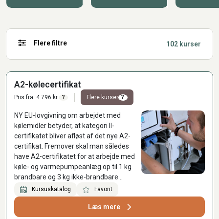
Flere filtre
102 kurser
A2-kølecertifikat
Pris fra: 4.796 kr.
Flere kurser
?
?
NY EU-lovgivning om arbejdet med
kølemidler betyder, at kategori II-
certifikatet bliver afløst af det nye A2-
certifikat. Fremover skal man således
have A2-certifikatet for at arbejde med
køle- og varmepumpeanlæg op til 1 kg
brandbare og 3 kg ikke-brandbare
kølemidler i Danmark (og 3 kg uanset
Kursuskatalog
Favorit
kølemiddeltype i resten af EU).
Læs mere