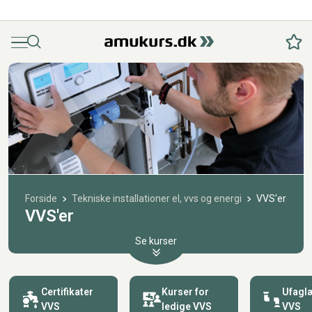
Menu
Søg
Fav
Forside
Tekniske installationer el, vvs og energi
VVS'er
VVS'er
Se kurser
Certifikater
Kurser for
Ufagl
VVS
ledige VVS
VVS