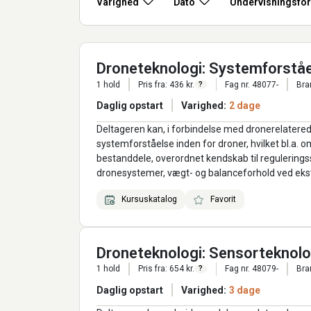
Varighed
Dato
Undervisningsfo
Droneteknologi: Systemforstå
1 hold
Pris fra: 436 kr.
Fag nr. 48077-
Bra
?
Daglig opstart
Varighed:
2 dage
Deltageren kan, i forbindelse med dronerelatered
systemforståelse inden for droner, hvilket bl.a
bestanddele, overordnet kendskab til reguleringss
dronesystemer, vægt- og balanceforhold ved ekstr
Kursuskatalog
Favorit
Droneteknologi: Sensorteknolog
1 hold
Pris fra: 654 kr.
Fag nr. 48079-
Bra
?
Daglig opstart
Varighed:
3 dage