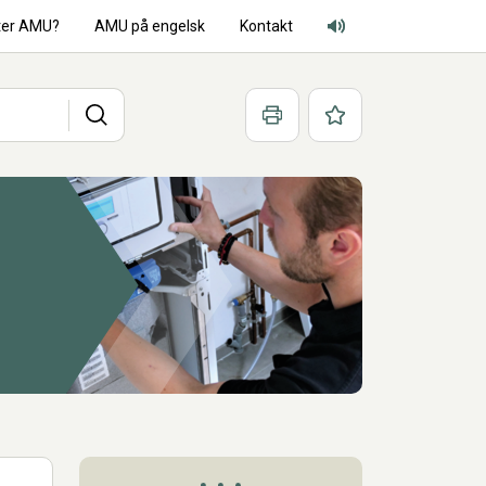
ter AMU?
AMU på engelsk
Kontakt
Adgang for alle lyd
Søg
Print
Favoritter