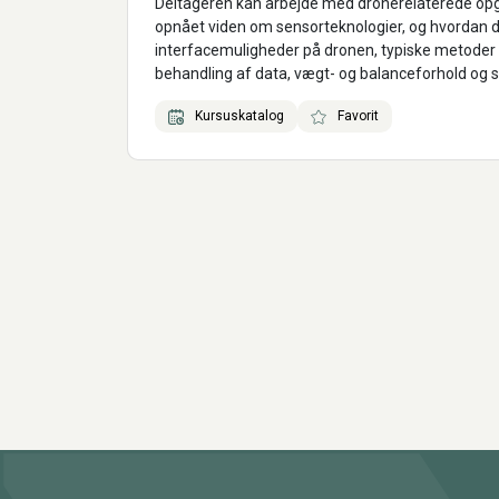
Deltageren kan arbejde med dronerelaterede opga
opnået viden om sensorteknologier, og hvordan de
interfacemuligheder på dronen, typiske metoder t
behandling af data, vægt- og balanceforhold og s
Kursuskatalog
Favorit