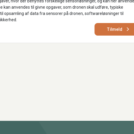
ver, hvor der benyttes forskellige sensorløsninger, og kan her anvend
 kan anvendes til givne opgaver, som dronen skal udføre, typiske
il opsamling af data fra sensorer på dronen, softwareløsninger til
ikkerhed.
Tilmeld