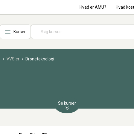
Hvad er AMU?
Hvad kos
Kurser
i
VVS'er
Droneteknologi
Se kurser