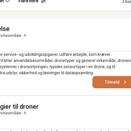
rm
Flere filtre
2 ku
else
ncheområder:
1
e service- og udviklingsopgaver, udføre arbejde, som kræver
. omfatter anvendelsesområder, dronetyper og generel virkemåde, dronen
ystemer i dronestyringen, typiske sensortyper i en drone, og til
a udstyr, sikkerhed og løsninger til dataopsamling.
Tilmeld
ier til droner
ncheområder:
1