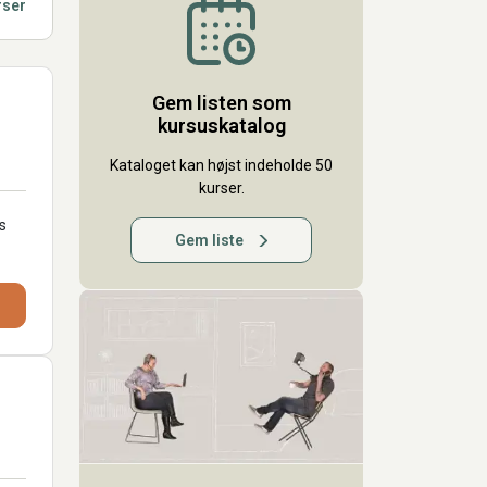
rser
Gem listen som
kursuskatalog
Kataloget kan højst indeholde 50
kurser.
s
Gem liste