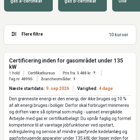
gas a-certifikat
gas b-certifikat
Olie
Flere filtre
10 kurser
Certificering inden for gasområdet under 135
kW
1 hold
Certifikatkursus
Pris fra: 3.488 kr.
?
Fag nr. 48990-
Brancheområder:
1
Næste startdato:
9. sep 2026
Varighed:
4 dage
Den grønneste energi er den energi, der ikke bruges og 10 %
af alt energi bruges i boliger. Derfor skal forbruget minimeres
og driften være så optimal som mulig - uanset energikilde.
Arbejde med gas er certifikatbelagt. Du opnår faglig og formel
kompetence til at varetage jobfunktioner ved opstart,
indregulering og service af mindre gasfyrede kedelanlæg og
gasforbrugende apparater under 135 kW, der ligger inden for