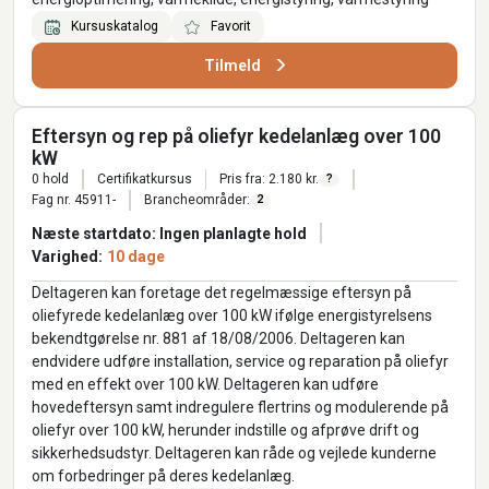
Kursuskatalog
Favorit
Tilmeld
Eftersyn og rep på oliefyr kedelanlæg over 100
kW
0 hold
Certifikatkursus
Pris fra: 2.180 kr.
?
Fag nr. 45911-
Brancheområder:
2
Næste startdato: Ingen planlagte hold
Varighed:
10 dage
Deltageren kan foretage det regelmæssige eftersyn på
oliefyrede kedelanlæg over 100 kW ifølge energistyrelsens
bekendtgørelse nr. 881 af 18/08/2006. Deltageren kan
endvidere udføre installation, service og reparation på oliefyr
med en effekt over 100 kW. Deltageren kan udføre
hovedeftersyn samt indregulere flertrins og modulerende på
oliefyr over 100 kW, herunder indstille og afprøve drift og
sikkerhedsudstyr. Deltageren kan råde og vejlede kunderne
om forbedringer på deres kedelanlæg.