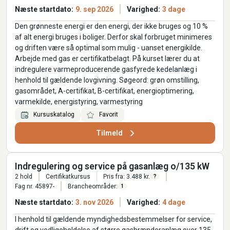
Næste startdato:
9. sep 2026
Varighed:
3 dage
Den grønneste energi er den energi, der ikke bruges og 10 %
af alt energi bruges i boliger. Derfor skal forbruget minimeres
og driften være så optimal som mulig - uanset energikilde.
Arbejde med gas er certifikatbelagt. På kurset lærer du at
indregulere varmeproducerende gasfyrede kedelanlæg i
henhold til gældende lovgivning. Søgeord: grøn omstilling,
gasområdet, A-certifikat, B-certifikat, energioptimering,
varmekilde, energistyring, varmestyring
Kursuskatalog
Favorit
Tilmeld
Indregulering og service på gasanlæg o/135 kW
2 hold
Certifikatkursus
Pris fra: 3.488 kr.
?
Fag nr. 45897-
Brancheområder:
1
Næste startdato:
3. nov 2026
Varighed:
4 dage
I henhold til gældende myndighedsbestemmelser for service,
drift og vedligeholdelse af større gasbrænderanlæg over 135