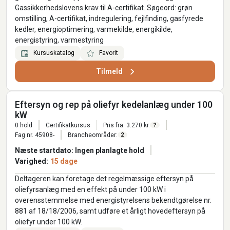
Gassikkerhedslovens krav til A-certifikat. Søgeord: grøn
omstilling, A-certifikat, indregulering, fejlfinding, gasfyrede
kedler, energioptimering, varmekilde, energikilde,
energistyring, varmestyring
Kursuskatalog
Favorit
Tilmeld
Eftersyn og rep på oliefyr kedelanlæg under 100
kW
0 hold
Certifikatkursus
Pris fra: 3.270 kr.
?
Fag nr. 45908-
Brancheområder:
2
Næste startdato: Ingen planlagte hold
Varighed:
15 dage
Deltageren kan foretage det regelmæssige eftersyn på
oliefyrsanlæg med en effekt på under 100 kW i
overensstemmelse med energistyrelsens bekendtgørelse nr.
881 af 18/18/2006, samt udføre et årligt hovedeftersyn på
oliefyr under 100 kW.