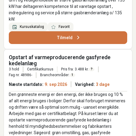
kW har deltageren kompetence til at varetage opstart ,
indregulering og service på større gasbrænderanlæg o/ 135
kW.
Kursuskatalog
Favorit
Tilmeld
Opstart af varmeproducerende gasfyrede
kedelanlæg
3 hold
Certifikatkursus
Pris fra: 3.488 kr.
?
Fag nr. 48986-
Brancheområder:
1
Næste startdato:
9. sep 2026
Varighed:
3 dage
Den grønneste energi er den energi, der ikke bruges og 10 %
af alt energi bruges i boliger. Derfor skal forbruget minimeres
og driften være så optimal som mulig - uanset energikilde.
Arbejde med gas er certifikatbelagt. På kurset lærer du at
opstarte varmeproducerende gasfyrede kedelanlæg i
henhold til myndighedsbestemmelser og fabrikanters
vejledninger. Søgeord: grøn omstilling, gas, gasfyrede