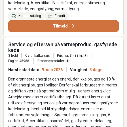
kedelanlæg, A-certifikat, B-certifikat, energioptimering,
varmekilde, energistyring, varmestyring
Kursuskatalog
Favorit
Tilmeld
Service og eftersyn på varmeproduc. gasfyrede
kede
3 hold
Certifikatkursus
Pris fra: 3.488 kr.
?
Fag nr. 48988-
Brancheområder:
1
Næste startdato:
9. sep 2026
Varighed:
3 dage
Den grønneste energi er den energi, der ikke bruges og 10 %
af alt energi bruges i boliger. Derfor skal forbruget minimeres
og driften være så optimal som mulig - uanset energikilde.
Arbejde med gas er certifikatbelagt. På kurset lærer du at
udføre eftersyn og service på varmeproducerende gasfyrede
kedelanlæg i henhold til myndighedsbestemmelser og
fabrikanters vejledninger. Søgeord: grøn omstilling, gas, A-
certifikat, B-certifikat, gasområdet, gasfyrede kedelanlæg,
energioptimering, varmekilde, energistyring, varmestyring