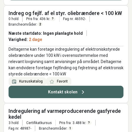
Indreg og fejlf. af el styr. oliebrændere < 100 kW
0 hold
Pris fra: 436 kr.
Fag nr. 46592-
?
Brancheområder:
2
Næste startdato: Ingen planlagte hold
Varighed:
2 dage
Deltagerne kan foretage indregulering af elektroniskstyrede
oliebrændere under 100 kW i overensstemmelse med
relevant lovgivning samt anvisninger på området. Deltagerne
kan endvidere foretage fejlfinding og fejlretning af elektronisk
styrede oliebrændere < 100 kW
Kursuskatalog
Favorit
Kontakt skolen
Indregulering af varmeproducerende gasfyrede
kedel
3 hold
Certifikatkursus
Pris fra: 3.488 kr.
?
Fag nr. 48987-
Brancheområder:
1