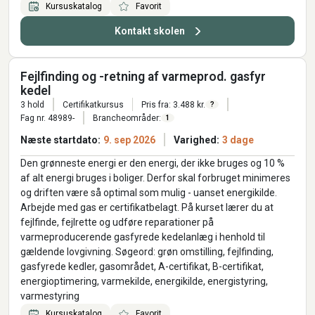
Kursuskatalog
Favorit
Kontakt skolen
Fejlfinding og -retning af varmeprod. gasfyr
kedel
3 hold
Certifikatkursus
Pris fra: 3.488 kr.
?
Fag nr. 48989-
Brancheområder:
1
Næste startdato:
9. sep 2026
Varighed:
3 dage
Den grønneste energi er den energi, der ikke bruges og 10 %
af alt energi bruges i boliger. Derfor skal forbruget minimeres
og driften være så optimal som mulig - uanset energikilde.
Arbejde med gas er certifikatbelagt. På kurset lærer du at
fejlfinde, fejlrette og udføre reparationer på
varmeproducerende gasfyrede kedelanlæg i henhold til
gældende lovgivning. Søgeord: grøn omstilling, fejlfinding,
gasfyrede kedler, gasområdet, A-certifikat, B-certifikat,
energioptimering, varmekilde, energikilde, energistyring,
varmestyring
Kursuskatalog
Favorit