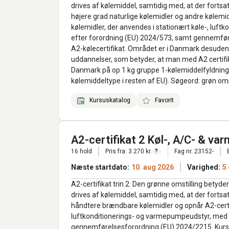
drives af kølemiddel, samtidig med, at der fortsat
højere grad naturlige kølemidler og andre kølemi
kølemidler, der anvendes i stationært køle-, luft
efter forordning (EU) 2024/573, samt gennemføre
A2-kølecertifikat. Området er i Danmark desuden
uddannelser, som betyder, at man med A2 certifik
Danmark på op 1 kg gruppe 1-kølemiddelfyldninger
kølemiddeltype i resten af EU). Søgeord: grøn oms
Kursuskatalog
Favorit
A2-certifikat 2 Køl-, A/C- & v
16 hold
Pris fra: 3.270 kr.
Fag nr. 23152-
?
Næste startdato:
10. aug 2026
Varighed:
5
A2-certifikat trin 2. Den grønne omstilling bety
drives af kølemiddel, samtidig med, at der fortsa
håndtere brændbare kølemidler og opnår A2-certifi
luftkonditionerings- og varmepumpeudstyr, med k
gennemførelsesforordning (EU) 2024/2215. Kurset a