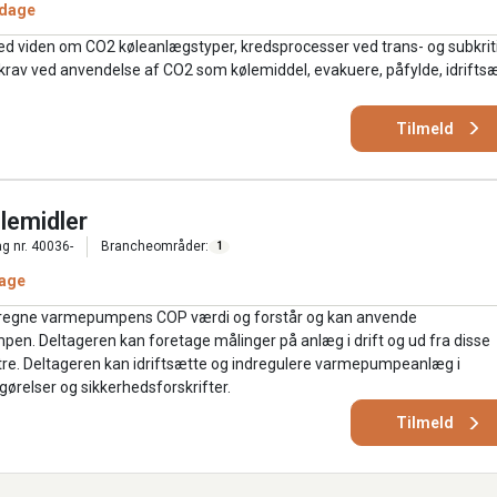
 dage
d viden om CO2 køleanlægstyper, kredsprocesser ved trans- og subkrit
krav ved anvendelse af CO2 som kølemiddel, evakuere, påfylde, idrifts
Tilmeld
lemidler
g nr. 40036-
Brancheområder:
1
age
eregne varmepumpens COP værdi og forstår og kan anvende
n. Deltageren kan foretage målinger på anlæg i drift og ud fra disse
e. Deltageren kan idriftsætte og indregulere varmepumpeanlæg i
elser og sikkerhedsforskrifter.
Tilmeld