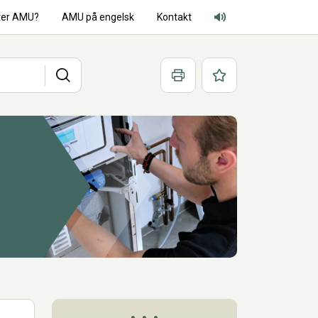
ter AMU?
AMU på engelsk
Kontakt
Adgang for alle lyd
Søg
Print
Favoritter