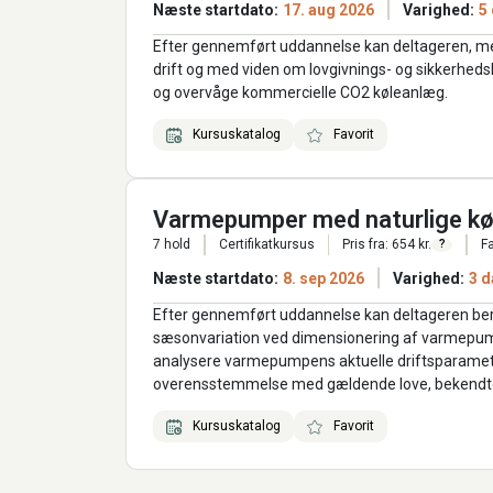
Næste startdato:
17. aug 2026
Varighed:
5
Efter gennemført uddannelse kan deltageren, me
drift og med viden om lovgivnings- og sikkerheds
og overvåge kommercielle CO2 køleanlæg.
Kursuskatalog
Favorit
Varmepumper med naturlige kø
7 hold
Certifikatkursus
Pris fra: 654 kr.
Fa
?
Næste startdato:
8. sep 2026
Varighed:
3 d
Efter gennemført uddannelse kan deltageren b
sæsonvariation ved dimensionering af varmepumpe
analysere varmepumpens aktuelle driftsparametr
overensstemmelse med gældende love, bekendtgør
Kursuskatalog
Favorit