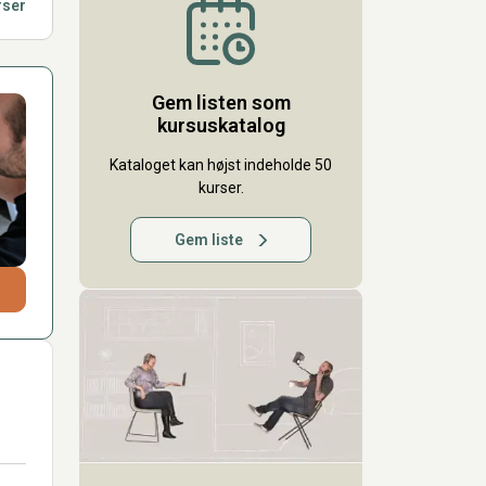
rser
Gem listen som
kursuskatalog
Kataloget kan højst indeholde 50
kurser.
Gem liste