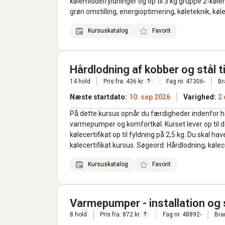
kølemiddelfyldninger og op til 3 kg gruppe 2-køle
grøn omstilling, energioptimering, køleteknik, kø
Kursuskatalog
Favorit
Hårdlodning af kobber og stål t
14 hold
Pris fra: 436 kr.
Fag nr. 47306-
Br
?
Næste startdato:
10. sep 2026
Varighed:
2
På dette kursus opnår du færdigheder indenfor hår
varmepumper og komfortkøl. Kurset lever op til de k
kølecertifikat op til fyldning på 2,5 kg. Du skal hav
kølecertifikat kursus. Søgeord: Hårdlodning, kølece
Kursuskatalog
Favorit
Varmepumper - installation og 
8 hold
Pris fra: 872 kr.
Fag nr. 48892-
Bra
?