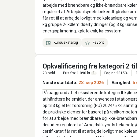
arbejde med brændbare og ikke-brændbare kølemid
reguleret af Arbejdstilsynets bekendtgørelse om
får ret til at arbejde lovligt med køleanlæg og v
kg gruppe 2- kølemiddelfyldninger (og 3 kg uanset
energioptimering, køleteknik, kølesystem
Kursuskatalog
Favorit
Opkvalificering fra kategori 2 ti
23 hold
Pris fra: 1.090 kr.
Fag nr. 23153-
?
Næste startdato:
28. sep 2026
Varighed:
5
På baggrund af et eksisterende kategori II-kølece
at håndtere kølemidler, der anvendes i stationær
op til 3 kg efter forordning (EU) 2024/573, samt
de praktiske elementer baseret på realkompetencer.
for at arbejde med brændbare og ikke-brændbare kø
desuden reguleret af Arbejdstilsynets bekendtg
certifikatet får ret til at arbejde lovligt med kø