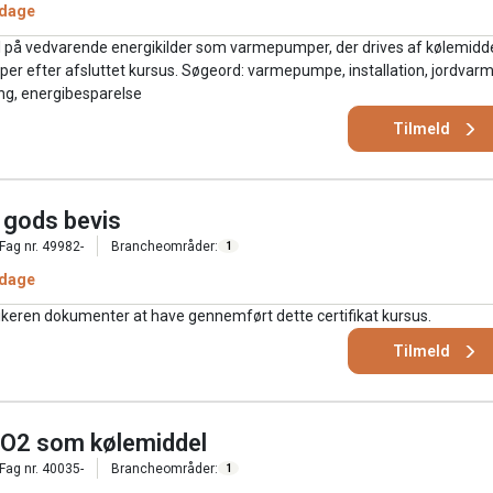
 dage
l på vedvarende energikilder som varmepumper, der drives af kølemidde
er efter afsluttet kursus. Søgeord: varmepumpe, installation, jordvarm
ing, energibesparelse
Tilmeld
g gods bevis
Fag nr. 49982-
Brancheområder:
1
 dage
ikeren dokumenter at have gennemført dette certifikat kursus.
Tilmeld
CO2 som kølemiddel
Fag nr. 40035-
Brancheområder:
1