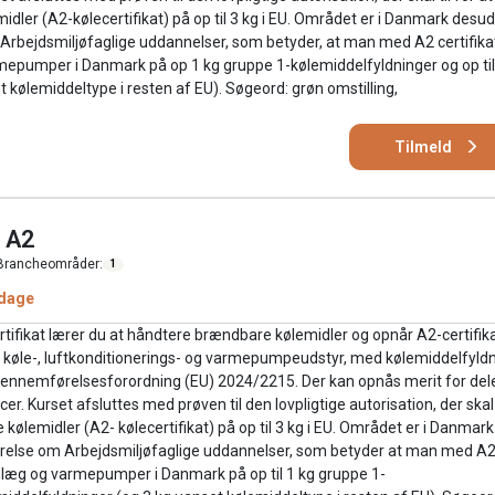
ler (A2-kølecertifikat) på op til 3 kg i EU. Området er i Danmark desu
 Arbejdsmiljøfaglige uddannelser, som betyder, at man med A2 certifika
armepumper i Danmark på op 1 kg gruppe 1-kølemiddelfyldninger og op til
 kølemiddeltype i resten af EU). Søgeord: grøn omstilling,
Tilmeld
l A2
Brancheområder:
1
 dage
rtifikat lærer du at håndtere brændbare kølemidler og opnår A2-certifikat
t køle-, luftkonditionerings- og varmepumpeudstyr, med kølemiddelfyld
 gennemførelsesforordning (EU) 2024/2215. Der kan opnås merit for del
 Kurset afsluttes med prøven til den lovpligtige autorisation, der skal 
lemidler (A2- kølecertifikat) på op til 3 kg i EU. Området er i Danmark
ørelse om Arbejdsmiljøfaglige uddannelser, som betyder at man med A2
leanlæg og varmepumper i Danmark på op til 1 kg gruppe 1-