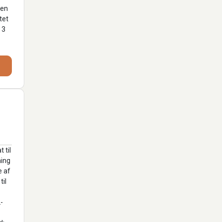
den
tet
 3
 til
ning
e af
til
-