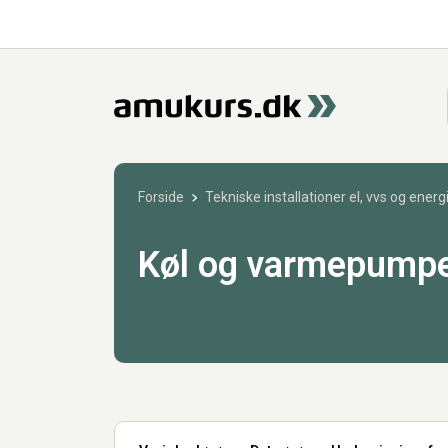
Forside
Tekniske installationer el, vvs og energ
Køl og varmepump