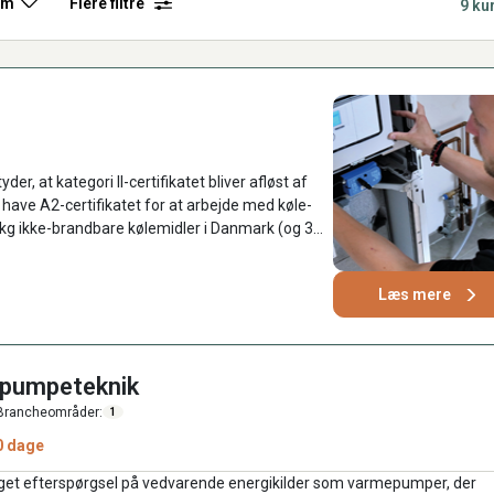
rm
Flere filtre
9 ku
r, at kategori II-certifikatet bliver afløst af
have A2-certifikatet for at arbejde med køle-
kg ikke-brandbare kølemidler i Danmark (og 3
Læs mere
epumpeteknik
Brancheområder:
1
0 dage
 øget efterspørgsel på vedvarende energikilder som varmepumper, der