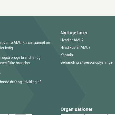
Nyttige links
Hvad er AMU?
 relevante AMU-kurser uanset om
Hvad koster AMU?
er ledig.
Kontakt
an også bruge branche- og
Behandling af personoplysninger
specifikke brancher.
.
nede drift og udvikling af
Organisationer