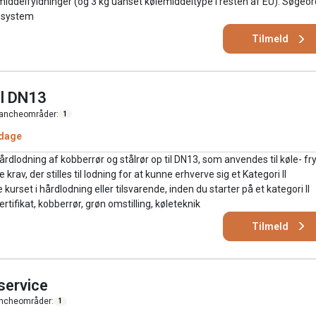
middelfyldninger (og 3 kg uanset kølemiddeltype i resten af EU). Søgeor
lesystem
Tilmeld
il DN13
ancheområder:
1
 dage
dlodning af kobberrør og stålrør op til DN13, som anvendes til køle- fr
rav, der stilles til lodning for at kunne erhverve sig et Kategori II
e kurset i hårdlodning eller tilsvarende, inden du starter på et kategori II
rtifikat, kobberrør, grøn omstilling, køleteknik
Tilmeld
service
ncheområder:
1