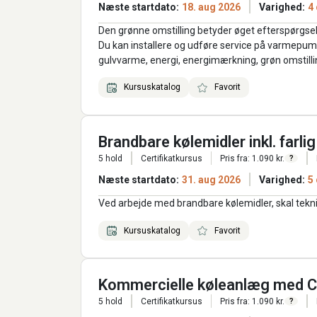
Næste startdato:
18. aug 2026
Varighed:
4
Den grønne omstilling betyder øget efterspørgse
Du kan installere og udføre service på varmepump
gulvvarme, energi, energimærkning, grøn omstill
Kursuskatalog
Favorit
Brandbare kølemidler inkl. farli
5 hold
Certifikatkursus
Pris fra: 1.090 kr.
?
Næste startdato:
31. aug 2026
Varighed:
5
Ved arbejde med brandbare kølemidler, skal tekn
Kursuskatalog
Favorit
Kommercielle køleanlæg med 
5 hold
Certifikatkursus
Pris fra: 1.090 kr.
?