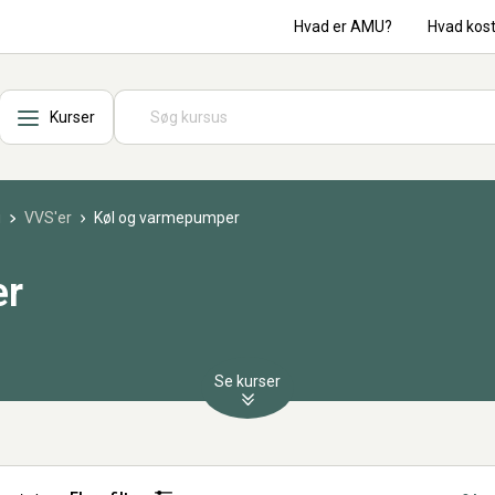
Hvad er AMU?
Hvad kos
Kurser
i
VVS'er
Køl og varmepumper
er
Se kurser