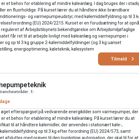
 er et behov for etablering af mindre køleanlæg. I dag bruges der i stadi
dler en fluorholdige. På kurset lærer du at håndtere ikke-brændbare
konditionerings- og varmepumpeudstyr, med kølemiddelfyldning op til 3 k
lsesforordning (EU) 2024/2215. Kurset er en forudsætning for at opnå
 reguleret af Arbejdstilsynets bekendtgørelse om Arbejdsmiljøfaglige
atet får ret til at arbejde lovligt med køleanlæg og varmepumper i
 og op til 3 kg gruppe 2-kølemiddelfyldninger (og 3 kg uanset
tilling, energioptimering, køleteknik, kølesystem
Tilmeld
armepumpeteknik
Brancheområder:
1
 dage
der øget efterspørgsel på vedvarende energikilder som varmepumper, der
t er et behov for etablering af mindre køleanlæg. På kurset lærer du at
kat til at håndtere kølemidler, der anvendes i stationært køle-,
ølemiddelfyldning op til 3 kg efter forordning (EU) 2024/573, samt
fsluttes med prøven til den lovpligtige autorisation, der skal til for at