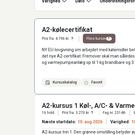
Varighed
Dato
Undervisningsfo
A2-kølecertifikat
Pris fra: 4.796 kr.
Flere kurser
?
?
NY EU-lovgivning om arbejdet med kølemidler betyde
det nye A2-certifikat. Fremover skal man således 
og varmepumpeanlæg op til 1 kg brandbare og 3 
kg uanset kølemiddeltype i resten af EU).
Kursuskatalog
Favorit
A2-kursus 1 Køl-, A/C- & Varm
16 hold
Pris fra: 3.270 kr.
Fag nr. 23148-
?
Næste startdato:
10. aug 2026
Varighed:
1
A2-kursus trin 1. Den grønne omstilling betyder