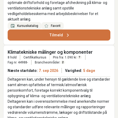
optimale driftsforhold og foretage afcheckning på klima- og
ventilationstekniske anlæg samt opstille
vedligeholdelsesskema med arbejdsbeskrivelser for et
aktuelt anlæg.
Kursuskatalog
Favorit
Tilmeld
Klimatekniske målinger og komponenter
8 hold
Certifikatkursus
Pris fra: 1.090 kr.
?
Fag nr. 44988-
Brancheområder:
2
Næste startdato:
7. sep 2026
Varighed:
5 dage
Deltageren kan, under hensyn til gældende love og standarder
samt almen opfattelse af termisk/atmosfærisk
personkomfort, foretage korrekt komponentvalg til
opbygning af klima- og ventilationstekniske anlæg.
Deltageren kan i overensstemmelse med anerkendte normer
og standarder udføre relevante målinger og rapporteringer
vedrørende volumenstrømme, lækager og driftstilstande på
klima- og ventilationstekniske anlæg.