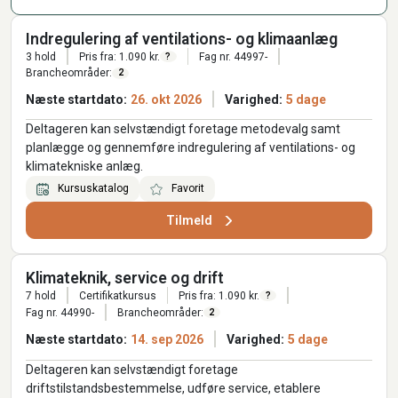
Indregulering af ventilations- og klimaanlæg
3 hold
Pris fra: 1.090 kr.
Fag nr. 44997-
?
Brancheområder:
2
Næste startdato:
26. okt 2026
Varighed:
5 dage
Deltageren kan selvstændigt foretage metodevalg samt
planlægge og gennemføre indregulering af ventilations- og
klimatekniske anlæg.
Kursuskatalog
Favorit
Tilmeld
Klimateknik, service og drift
7 hold
Certifikatkursus
Pris fra: 1.090 kr.
?
Fag nr. 44990-
Brancheområder:
2
Næste startdato:
14. sep 2026
Varighed:
5 dage
Deltageren kan selvstændigt foretage
driftstilstandsbestemmelse, udføre service, etablere