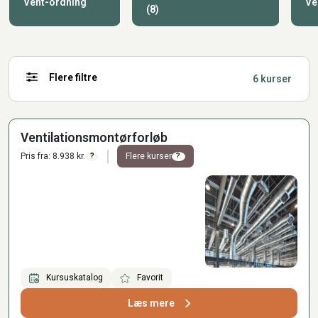
Vent-ordning
Ve
(8)
Flere filtre
6 kurser
Ventilationsmontørforløb
Pris fra: 8.938 kr.
Flere kurser
?
?
Kursuskatalog
Favorit
Læs mere