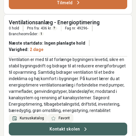
Tilmeld
Ventilationsanlæg - Energioptimering
0 hold
Pris fra: 436 kr.
Fag nr. 49296-
?
Brancheområder:
1
Næste startdato: Ingen planlagte hold
Varighed:
2 dage
Ventilation er med til at forlænge bygningers levetid, sikre en
stabil bygningsdrift og bidrage til at reducere energiforbruget
til opvarmning. Samtidig bidrager ventilation til et bedre
indeklima og høj komfort i bygninger. På kurset lærer du at
energioptimere ventilationsanlæg i forbindelse med pumper,
varmeflader, genvindingstyper, blandesløjfer, modstand i
kanalsystem og rensning af kanalsystemer. Søgeord:
Energioptimering, tilbagebetalingstid, driftstid, investering,
bæredygtig, grøn omstilling, energistyring, rentabilitet
Kursuskatalog
Favorit
Kontakt skolen