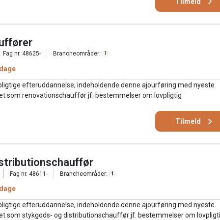
Tilmeld
uffører
Fag nr. 48625-
Brancheområder:
1
 dage
pligtige efteruddannelse, indeholdende denne ajourføring med nyeste
jdet som renovationschauffør jf. bestemmelser om lovpligtig
Tilmeld
istributionschauffør
Fag nr. 48611-
Brancheområder:
1
 dage
pligtige efteruddannelse, indeholdende denne ajourføring med nyeste
jdet som stykgods- og distributionschauffør jf. bestemmelser om lovpligt