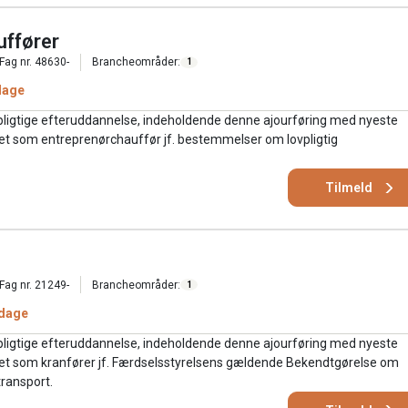
uffører
Fag nr. 48630-
Brancheområder:
1
dage
pligtige efteruddannelse, indeholdende denne ajourføring med nyeste
jdet som entreprenørchauffør jf. bestemmelser om lovpligtig
Tilmeld
Fag nr. 21249-
Brancheområder:
1
 dage
pligtige efteruddannelse, indeholdende denne ajourføring med nyeste
ejdet som kranfører jf. Færdselsstyrelsens gældende Bekendtgørelse om
jtransport.