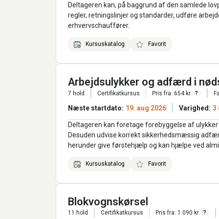
Deltageren kan, på baggrund af den samlede lov
regler, retningslinjer og standarder, udføre arbe
erhvervschauffører.
Kursuskatalog
Favorit
Arbejdsulykker og adfærd i nød
7 hold
Certifikatkursus
Pris fra: 654 kr.
Fa
?
Næste startdato:
19. aug 2026
Varighed:
3
Deltageren kan foretage forebyggelse af ulykker i
Desuden udvise korrekt sikkerhedsmæssig adfærd
herunder give førstehjælp og kan hjælpe ved al
Kursuskatalog
Favorit
Blokvognskørsel
11 hold
Certifikatkursus
Pris fra: 1.090 kr.
?