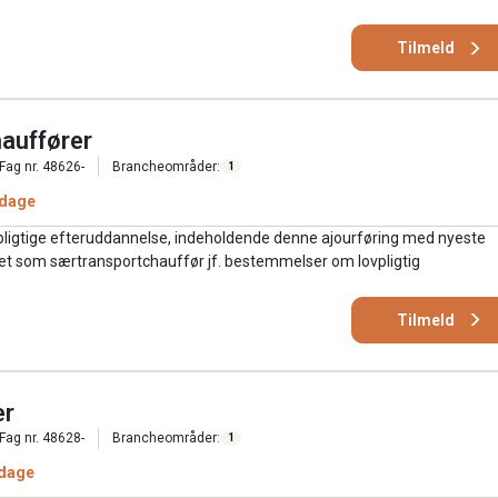
Tilmeld
hauffører
Fag nr. 48626-
Brancheområder:
1
 dage
pligtige efteruddannelse, indeholdende denne ajourføring med nyeste
jdet som særtransportchauffør jf. bestemmelser om lovpligtig
Tilmeld
er
Fag nr. 48628-
Brancheområder:
1
 dage