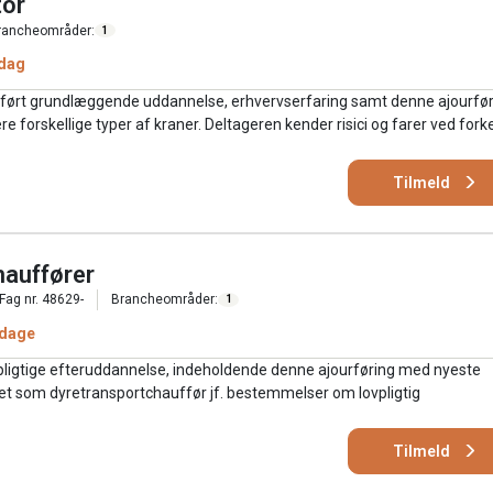
tor
rancheområder:
1
 dag
mført grundlæggende uddannelse, erhvervserfaring samt denne ajourfør
e forskellige typer af kraner. Deltageren kender risici og farer ved fork
Tilmeld
hauffører
Fag nr. 48629-
Brancheområder:
1
 dage
pligtige efteruddannelse, indeholdende denne ajourføring med nyeste
jdet som dyretransportchauffør jf. bestemmelser om lovpligtig
Tilmeld