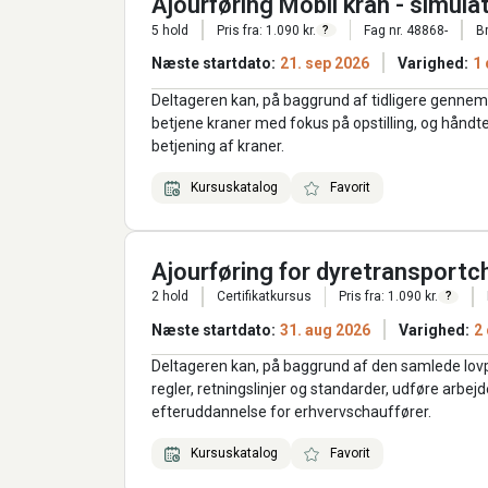
Ajourføring Mobil kran - simula
5 hold
Pris fra: 1.090 kr.
Fag nr. 48868-
B
?
Næste startdato:
21. sep 2026
Varighed:
1
Deltageren kan, på baggrund af tidligere genne
betjene kraner med fokus på opstilling, og håndter
betjening af kraner.
Kursuskatalog
Favorit
Ajourføring for dyretransportc
2 hold
Certifikatkursus
Pris fra: 1.090 kr.
?
Næste startdato:
31. aug 2026
Varighed:
2
Deltageren kan, på baggrund af den samlede lov
regler, retningslinjer og standarder, udføre arbe
efteruddannelse for erhvervschauffører.
Kursuskatalog
Favorit