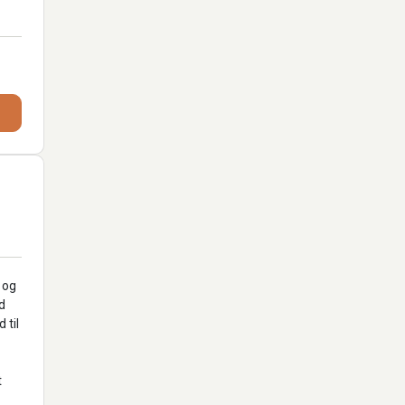
 og
d
 til
t