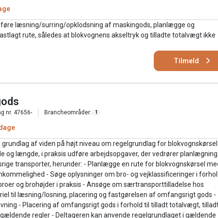
age
føre læsning/surring/opklodsning af maskingods, planlægge og
agt rute, således at blokvognens akseltryk og tilladte totalvægt ikke
Tilmeld
gods
g nr. 47656-
Brancheområder:
1
 dage
grundlag af viden på højt niveau om regelgrundlag for blokvognskørsel
e og længde, i praksis udføre arbejdsopgaver, der vedrører planlægning
ge transporter, herunder: - Planlægge en rute for blokvognskørsel me
kommelighed - Søge oplysninger om bro- og vejklassificeringer i forhold
roer og brohøjder i praksis - Ansøge om særtransporttilladelse hos
iel til læsning/losning, placering og fastgørelsen af omfangsrigt gods -
 - Placering af omfangsrigt gods i forhold til tilladt totalvægt, tillad
ter gældende regler - Deltageren kan anvende regelgrundlaget i gældende