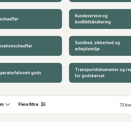
Kundeservice og
schauffør
konflikthåndtering
Sundhed, sikkerhed og
ovationschauffør
arbejdsmiljø
Transportdokumenter og re
peraturfølsomt gods
for godskørsel
rm
Flere filtre
72 ku