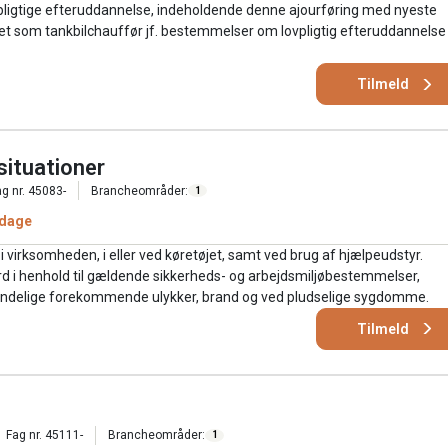
pligtige efteruddannelse, indeholdende denne ajourføring med nyeste
jdet som tankbilchauffør jf. bestemmelser om lovpligtig efteruddannelse
Tilmeld
situationer
g nr. 45083-
Brancheområder:
1
 dage
 virksomheden, i eller ved køretøjet, samt ved brug af hjælpeudstyr.
 i henhold til gældende sikkerheds- og arbejdsmiljøbestemmelser,
mindelige forekommende ulykker, brand og ved pludselige sygdomme.
Tilmeld
Fag nr. 45111-
Brancheområder:
1