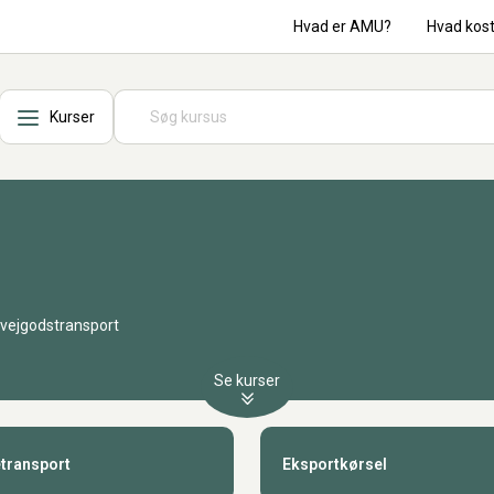
Hvad er AMU?
Hvad kos
Kurser
r vejgodstransport
Se kurser
transport
Eksportkørsel