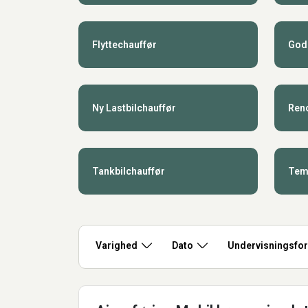
Flyttechauffør
God
Ny Lastbilchauffør
Ren
Tankbilchauffør
Tem
Varighed
Dato
Undervisningsfo