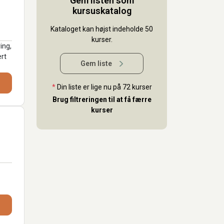
Gem listen som
kursuskatalog
Kataloget kan højst indeholde 50
kurser.
ing,
ert
Gem liste
*
Din liste er lige nu på 72 kurser
Brug filtreringen til at få færre
kurser