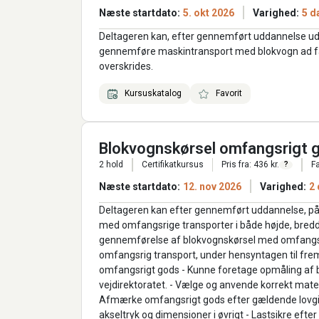
Næste startdato:
5. okt 2026
Varighed:
5 d
Deltageren kan, efter gennemført uddannelse ud
gennemføre maskintransport med blokvogn ad fastl
overskrides.
Kursuskatalog
Favorit
Blokvognskørsel omfangsrigt 
2 hold
Certifikatkursus
Pris fra: 436 kr.
Fa
?
Næste startdato:
12. nov 2026
Varighed:
2
Deltageren kan efter gennemført uddannelse, på 
med omfangsrige transporter i både højde, bredd
gennemførelse af blokvognskørsel med omfangsri
omfangsrig transport, under hensyntagen til frem
omfangsrigt gods - Kunne foretage opmåling af b
vejdirektoratet. - Vælge og anvende korrekt mater
Afmærke omfangsrigt gods efter gældende lovgivning
akseltryk og dimensioner i øvrigt - Lastsikre ef