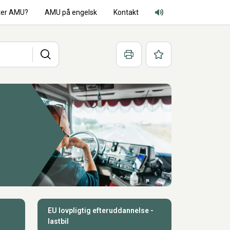
ter AMU?
AMU på engelsk
Kontakt
Adgang for alle lyd
Søg
Print
Favoritter
EU lovpligtig efteruddannelse -
lastbil