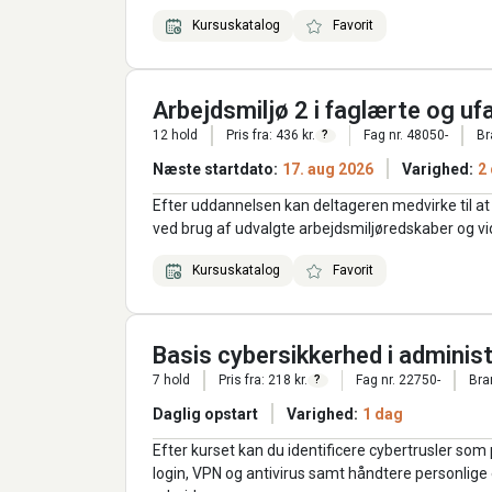
Kursuskatalog
Favorit
Arbejdsmiljø 2 i faglærte og uf
12 hold
Pris fra: 436 kr.
Fag nr. 48050-
Br
?
Næste startdato:
17. aug 2026
Varighed:
2
Efter uddannelsen kan deltageren medvirke til 
ved brug af udvalgte arbejdsmiljøredskaber og v
Kursuskatalog
Favorit
Basis cybersikkerhed i administ
7 hold
Pris fra: 218 kr.
Fag nr. 22750-
Bra
?
Daglig opstart
Varighed:
1 dag
Efter kurset kan du identificere cybertrusler som
login, VPN og antivirus samt håndtere personlige 