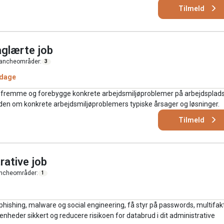
Tilmeld
aglærte job
ancheområder:
3
 dage
at fremme og forebygge konkrete arbejdsmiljøproblemer på arbejdsplad
iden om konkrete arbejdsmiljøproblemers typiske årsager og løsninger.
Tilmeld
rative job
ncheområder:
1
 phishing, malware og social engineering, få styr på passwords, multifak
enheder sikkert og reducere risikoen for databrud i dit administrative