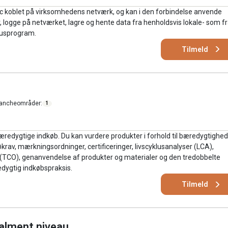
pc koblet på virksomhedens netværk, og kan i den forbindelse anvende
, logge på netværket, lagre og hente data fra henholdsvis lokale- som f
irusprogram.
Tilmeld
ancheområder:
1
æredygtige indkøb. Du kan vurdere produkter i forhold til bæredygtighed
økrav, mærkningsordninger, certificeringer, livscyklusanalyser (LCA),
(TCO), genanvendelse af produkter og materialer og den tredobbelte
edygtig indkøbspraksis.
Tilmeld
 alment niveau