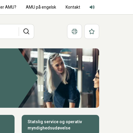
ter AMU?
AMU på engelsk
Kontakt
Adgang for alle lyd
Søg
Print
Favoritter
Statslig service og operativ
myndighedsudøvelse