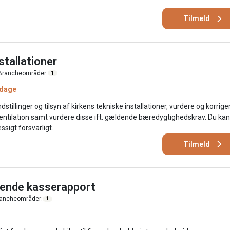
Tilmeld
stallationer
Brancheområder:
1
 dage
stillinger og tilsyn af kirkens tekniske installationer, vurdere og korrige
entilation samt vurdere disse ift. gældende bæredygtighedskrav. Du kan
sigt forsvarligt.
Tilmeld
gende kasserapport
ancheområder:
1