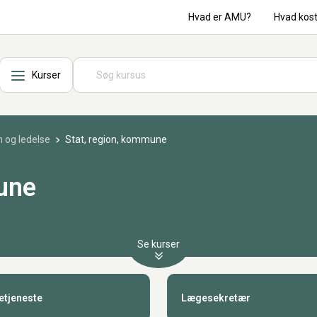
Hvad er AMU?
Hvad kos
Kurser
 og ledelse
Stat, region, kommune
une
Se kurser
etjeneste
Lægesekretær