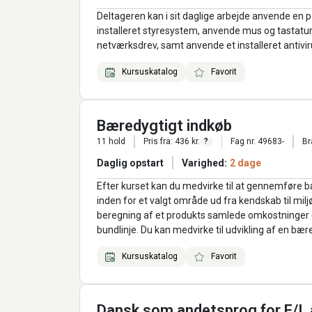
Deltageren kan i sit daglige arbejde anvende en 
installeret styresystem, anvende mus og tastatur
netværksdrev, samt anvende et installeret antiv
Kursuskatalog
Favorit
Bæredygtigt indkøb
11 hold
Pris fra: 436 kr.
Fag nr. 49683-
Br
?
Daglig opstart
Varighed:
2 dage
Efter kurset kan du medvirke til at gennemføre b
inden for et valgt område ud fra kendskab til milj
beregning af et produkts samlede omkostninger 
bundlinje. Du kan medvirke til udvikling af en bær
Kursuskatalog
Favorit
Dansk som andetsprog for F/I,