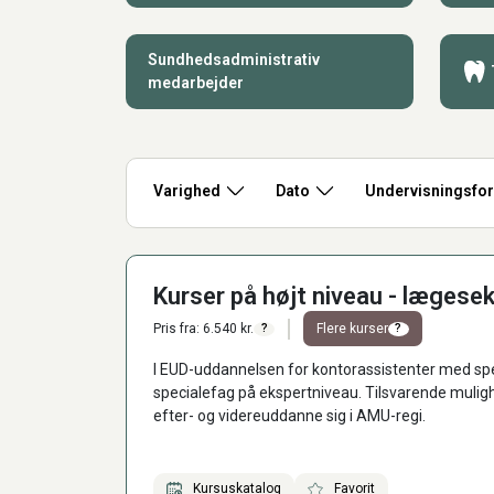
Sundhedsadministrativ
medarbejder
Varighed
Dato
Undervisningsfo
Kurser på højt niveau - lægese
Pris fra: 6.540 kr.
Flere kurser
?
?
I EUD-uddannelsen for kontorassistenter med spec
specialefag på ekspertniveau. Tilsvarende muligh
efter- og videreuddanne sig i AMU-regi.
Kursuskatalog
Favorit