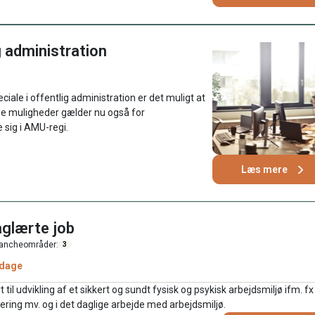
g administration
ale i offentlig administration er det muligt at
de muligheder gælder nu også for
 sig i AMU-regi.
Læs mere
aglærte job
ancheområder:
3
 dage
il udvikling af et sikkert og sundt fysisk og psykisk arbejdsmiljø ifm. fx
ering mv. og i det daglige arbejde med arbejdsmiljø.