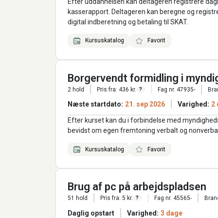
Efter uddannelsen kan deltageren registrere dag
kasserapport. Deltageren kan beregne og regist
digital indberetning og betaling til SKAT.
Kursuskatalog
Favorit
Borgervendt formidling i myndi
2 hold
Pris fra: 436 kr.
Fag nr. 47935-
Bra
?
Næste startdato:
21. sep 2026
Varighed:
2
Efter kurset kan du i forbindelse med myndigh
bevidst om egen fremtoning verbalt og nonverba
Kursuskatalog
Favorit
Brug af pc på arbejdspladsen
51 hold
Pris fra: 5 kr.
Fag nr. 45565-
Bran
?
Daglig opstart
Varighed:
3 dage