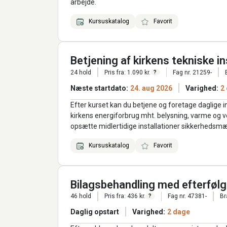
arbejde.
Kursuskatalog
Favorit
Betjening af kirkens tekniske in
24 hold
Pris fra: 1.090 kr.
Fag nr. 21259-
?
Næste startdato:
24. aug 2026
Varighed:
2
Efter kurset kan du betjene og foretage daglige ind
kirkens energiforbrug mht. belysning, varme og v
opsætte midlertidige installationer sikkerhedsmæs
Kursuskatalog
Favorit
Bilagsbehandling med efterføl
46 hold
Pris fra: 436 kr.
Fag nr. 47381-
Br
?
Daglig opstart
Varighed:
2 dage