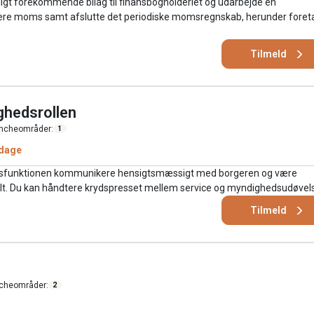
ligt forekommende bilag til finansbogholderiet og udarbejde en
rere moms samt afslutte det periodiske momsregnskab, herunder foret
Tilmeld
ghedsrollen
ncheområder:
1
 dage
edsfunktionen kommunikere hensigtsmæssigt med borgeren og være
lt. Du kan håndtere krydspresset mellem service og myndighedsudøvel
Tilmeld
cheområder:
2