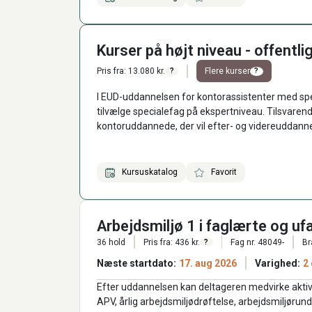
Kurser på højt niveau - offentli
Pris fra: 13.080 kr.
Flere kurser
?
?
I EUD-uddannelsen for kontorassistenter med speci
tilvælge specialefag på ekspertniveau. Tilsvaren
kontoruddannede, der vil efter- og videreuddanne
Kursuskatalog
Favorit
Arbejdsmiljø 1 i faglærte og uf
36 hold
Pris fra: 436 kr.
Fag nr. 48049-
Br
?
Næste startdato:
17. aug 2026
Varighed:
2
Efter uddannelsen kan deltageren medvirke aktivt t
APV, årlig arbejdsmiljødrøftelse, arbejdsmiljørund