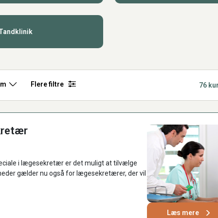
Tandklinik
rm
Flere filtre
76 ku
kretær
iale i lægesekretær er det muligt at tilvælge
eder gælder nu også for lægesekretærer, der vil
Læs mere