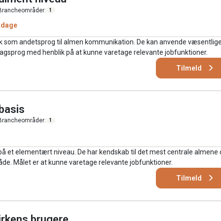
Brancheområder:
1
 dage
k som andetsprog til almen kommunikation. De kan anvende væsentlig
fagsprog med henblik på at kunne varetage relevante jobfunktioner.
Tilmeld
basis
Brancheområder:
1
 et elementært niveau. De har kendskab til det mest centrale almene 
åde. Målet er at kunne varetage relevante jobfunktioner.
Tilmeld
irkens brugere