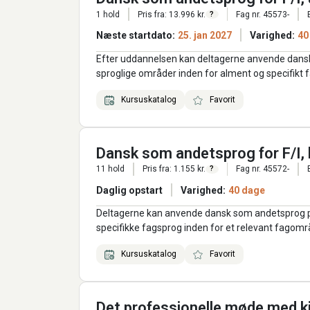
1 hold
Pris fra: 13.996 kr.
Fag nr. 45573-
?
Næste startdato:
25. jan 2027
Varighed:
40
Efter uddannelsen kan deltagerne anvende dans
sproglige områder inden for alment og specifikt 
Kursuskatalog
Favorit
Dansk som andetsprog for F/I, 
11 hold
Pris fra: 1.155 kr.
Fag nr. 45572-
?
Daglig opstart
Varighed:
40 dage
Deltagerne kan anvende dansk som andetsprog på
specifikke fagsprog inden for et relevant fagomr
Kursuskatalog
Favorit
Det professionelle møde med k