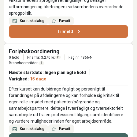
virksomhedens sproglige retningslinjer og deltage i
udformningen og tilretningen i virksomhedens overordnede
sprogpolitik.
Kursuskatalog
Favorit
Tilmeld
Forløbskoordinering
0 hold
Pris fra: 3.270 kr.
Fag nr. 48664-
?
Brancheområder:
1
Næste startdato: Ingen planlagte hold
Varighed:
15 dage
Efter kurset kan du bidrage fagligt og personligt til
forandringer på afdelingerne og kan forholde sig kritisk til
egen rolle i mødet med patienter/pårørende og
samarbejdspartnere, deltage i tværfagligt og tværsektorielt
samarbejde ud fra en professionel tilgang samt identificere
og vurdere muligheder inden for eget arbejdsområde.
Kursuskatalog
Favorit