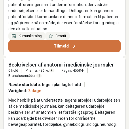
patientforeninger samt anden information, der vedrører
undersøgelser eller behandlinger. Deltageren kan gennem
patientforløbet kommunikere denne information til patienter
og pårørende på en måde, der viser forståelse for og indsigt i
den aktuelle situation.
Kursuskatalog
Favorit
Tilmeld
Beskrivelser af anatomi i medicinske journaler
0 hold
Pris fra: 436 kr.
Fag nr. 45584-
?
Brancheområder:
1
Næste startdato: Ingen planlagte hold
Varighed:
2 dage
Med henblik på at understøtte lægens arbejde i udarbejdelsen
af de medicinske journaler, kan deltageren udarbejde
beskrivelser af anatomien i et forståeligt sprog. Deltageren
kan udarbejde beskrivelser inden for områderne:
bevægeapparatet, fordøjelse, gynækologi, urologi, neurologi,