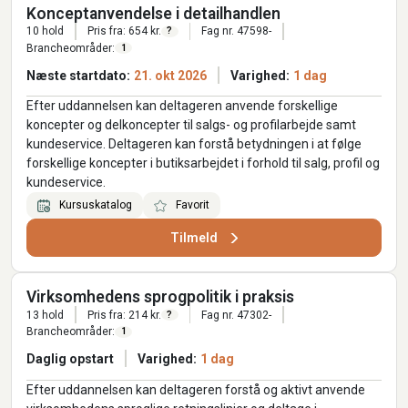
Konceptanvendelse i detailhandlen
10 hold
Pris fra: 654 kr.
Fag nr. 47598-
?
Brancheområder:
1
Næste startdato:
21. okt 2026
Varighed:
1 dag
Efter uddannelsen kan deltageren anvende forskellige
koncepter og delkoncepter til salgs- og profilarbejde samt
kundeservice. Deltageren kan forstå betydningen i at følge
forskellige koncepter i butiksarbejdet i forhold til salg, profil og
kundeservice.
Kursuskatalog
Favorit
Tilmeld
Virksomhedens sprogpolitik i praksis
13 hold
Pris fra: 214 kr.
Fag nr. 47302-
?
Brancheområder:
1
Daglig opstart
Varighed:
1 dag
Efter uddannelsen kan deltageren forstå og aktivt anvende