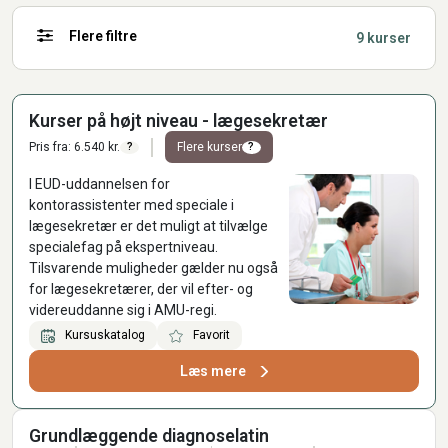
Flere filtre
9 kurser
Kurser på højt niveau - lægesekretær
Pris fra: 6.540 kr.
Flere kurser
?
?
I EUD-uddannelsen for
kontorassistenter med speciale i
lægesekretær er det muligt at tilvælge
specialefag på ekspertniveau.
Tilsvarende muligheder gælder nu også
for lægesekretærer, der vil efter- og
videreuddanne sig i AMU-regi.
Kursuskatalog
Favorit
Læs mere
Grundlæggende diagnoselatin