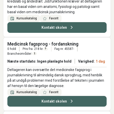
kredsløb og åndedræt. Jobfunktionen kræver at deltageren
har en basal viden om anatomi, fysiologi og patologi samt
basal viden om medicinsk journalskrivning.
Kursuskatalog
Favorit
Kontakt skolen
Medicinsk fagsprog - fordanskning
0 hold
Pris fra: 218 kr.
Fag nr. 45587-
?
Brancheområder:
1
Næste startdato: Ingen planlagte hold
Varighed:
1 dag
Deltageren kan oversætte det medicinske fagsprog i
journalskrivning til almindelig dansk sprogbrug, med henblik
på at undgå problemer med forståelse af teksten i journalen
af hensyn til den lægelige diagnose.
Kursuskatalog
Favorit
Kontakt skolen