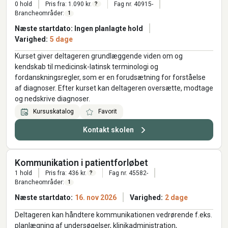
0 hold
Pris fra: 1.090 kr.
Fag nr. 40915-
?
Brancheområder:
1
Næste startdato: Ingen planlagte hold
Varighed:
5 dage
Kurset giver deltageren grundlæggende viden om og
kendskab til medicinsk-latinsk terminologi og
fordanskningsregler, som er en forudsætning for forståelse
af diagnoser. Efter kurset kan deltageren oversætte, modtage
og nedskrive diagnoser.
Kursuskatalog
Favorit
Kontakt skolen
Kommunikation i patientforløbet
1 hold
Pris fra: 436 kr.
Fag nr. 45582-
?
Brancheområder:
1
Næste startdato:
16. nov 2026
Varighed:
2 dage
Deltageren kan håndtere kommunikationen vedrørende f.eks.
planlægning af undersøgelser, klinikadministration,