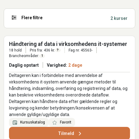
Flere filtre
2 kurser
Håndtering af data i virksomhedens it-systemer
18 hold
Pris fra: 436 kr.
Fag nr. 45563-
?
Brancheområder:
1
Daglig opstart
Varighed:
2 dage
Deltageren kan i forbindelse med anvendelse af
virksomhedens it-system anvende gængse metoder til
håndtering, indsamling, overføring og registrering af data, og
kan beskrive virksomhedens overordnede dataflow.
Deltageren kan håndtere data efter gældende regler og
lovgivning og kender betydningen/konsekvensen af at
anvende gyldige/ugyldige data.
Kursuskatalog
Favorit
Tilmeld