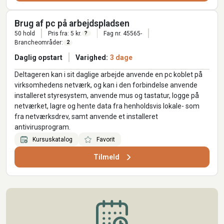
Brug af pc på arbejdspladsen
50 hold
Pris fra: 5 kr.
Fag nr. 45565-
?
Brancheområder:
2
Daglig opstart
Varighed:
3 dage
Deltageren kan i sit daglige arbejde anvende en pc koblet på
virksomhedens netværk, og kan i den forbindelse anvende
installeret styresystem, anvende mus og tastatur, logge på
netværket, lagre og hente data fra henholdsvis lokale- som
fra netværksdrev, samt anvende et installeret
antivirusprogram.
Kursuskatalog
Favorit
Tilmeld